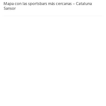
Mapa con las sportsbars más cercanas – Cataluna
Sansor