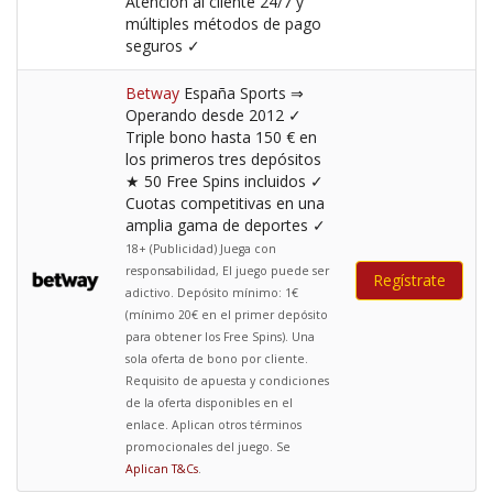
Atención al cliente 24/7 y
múltiples métodos de pago
seguros ✓
Betway
España Sports ⇒
Operando desde 2012 ✓
Triple bono hasta 150 € en
los primeros tres depósitos
★ 50 Free Spins incluidos ✓
Cuotas competitivas en una
amplia gama de deportes ✓
18+ (Publicidad) Juega con
responsabilidad, El juego puede ser
Regístrate
adictivo. Depósito mínimo: 1€
(mínimo 20€ en el primer depósito
para obtener los Free Spins). Una
sola oferta de bono por cliente.
Requisito de apuesta y condiciones
de la oferta disponibles en el
enlace. Aplican otros términos
promocionales del juego. Se
Aplican T&Cs
.