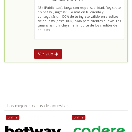
18+ (Publicidad). Juega con responsabilidad. Regístrate
en bet365, ingresa 5€ o más en tu cuenta y
conseguirás un 100% de tu ingreso válido en créditos
de apuesta (hasta 100€). Solo para clientes nuevos. Las
ganancias no incluyen el importe de los créditos de
apuesta.
Ver sitio
Las mejores casas de apuestas:
online
online