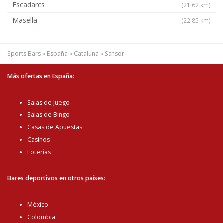
Escadarcs
(21.62 km)
Masella
(22.85 km)
Sports Bars
»
España
»
Cataluna
»
Sansor
Más ofertas en España:
Salas de Juego
Salas de Bingo
Casas de Apuestas
Casinos
Loterías
Bares deportivos en otros países:
México
Colombia