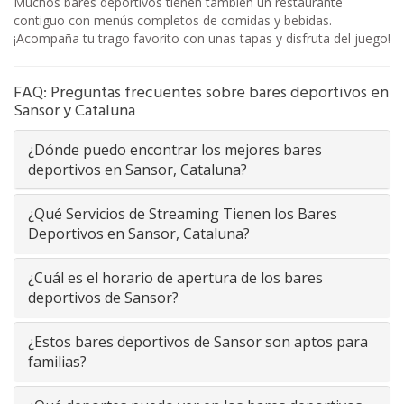
Muchos bares deportivos tienen también un restaurante
contiguo con menús completos de comidas y bebidas.
¡Acompaña tu trago favorito con unas tapas y disfruta del juego!
FAQ: Preguntas frecuentes sobre bares deportivos en
Sansor y Cataluna
¿Dónde puedo encontrar los mejores bares
deportivos en Sansor, Cataluna?
¿Qué Servicios de Streaming Tienen los Bares
Deportivos en Sansor, Cataluna?
¿Cuál es el horario de apertura de los bares
deportivos de Sansor?
¿Estos bares deportivos de Sansor son aptos para
familias?