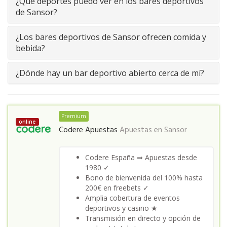
¿Qué deportes puedo ver en los bares deportivos
de Sansor?
¿Los bares deportivos de Sansor ofrecen comida y
bebida?
¿Dónde hay un bar deportivo abierto cerca de mí?
Premium
online
Codere Apuestas
Apuestas en
Sansor
Codere España ⇒ Apuestas desde
1980 ✓
Bono de bienvenida del 100% hasta
200€ en freebets ✓
Amplia cobertura de eventos
deportivos y casino ★
Transmisión en directo y opción de