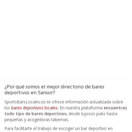
¿Por qué somos el mejor directorio de bares
deportivos en Sansor?
SportsBarsLocales.es te ofrece información actualizada sobre
los
bares deportivos locales
. En nuestra plataforma
encuentras
todo tipo de bares deportivos
, desde lujosos pubs hasta
pequeñas y acogedoras tabernas.
Para facilitarte el trabajo de escoger un bar deportivo en