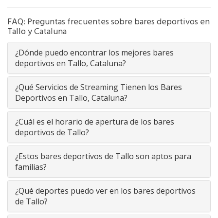
FAQ: Preguntas frecuentes sobre bares deportivos en
Tallo y Cataluna
¿Dónde puedo encontrar los mejores bares
deportivos en Tallo, Cataluna?
¿Qué Servicios de Streaming Tienen los Bares
Deportivos en Tallo, Cataluna?
¿Cuál es el horario de apertura de los bares
deportivos de Tallo?
¿Estos bares deportivos de Tallo son aptos para
familias?
¿Qué deportes puedo ver en los bares deportivos
de Tallo?