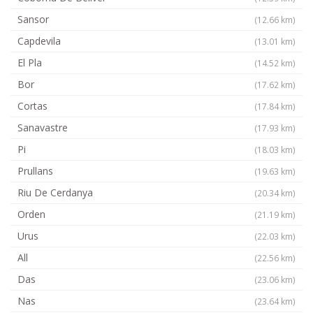
Sansor
(12.66 km)
Capdevila
(13.01 km)
El Pla
(14.52 km)
Bor
(17.62 km)
Cortas
(17.84 km)
Sanavastre
(17.93 km)
Pi
(18.03 km)
Prullans
(19.63 km)
Riu De Cerdanya
(20.34 km)
Orden
(21.19 km)
Urus
(22.03 km)
All
(22.56 km)
Das
(23.06 km)
Nas
(23.64 km)