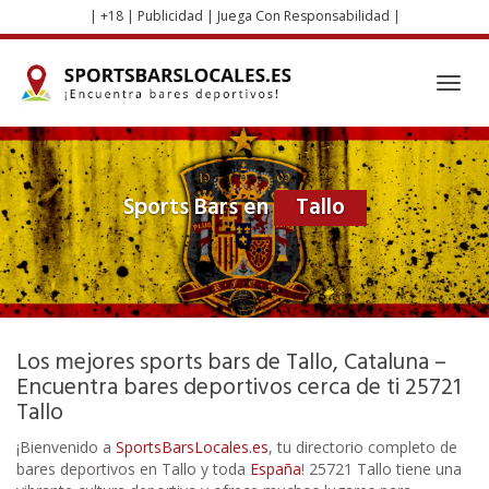
Skip
| +18 | Publicidad | Juega Con Responsabilidad |
to
main
content
Toggl
navig
Sports Bars en
Tallo
Los mejores sports bars de Tallo, Cataluna –
Encuentra bares deportivos cerca de ti 25721
Tallo
¡Bienvenido a
SportsBarsLocales.es
, tu directorio completo de
bares deportivos en Tallo y toda
España
! 25721 Tallo tiene una