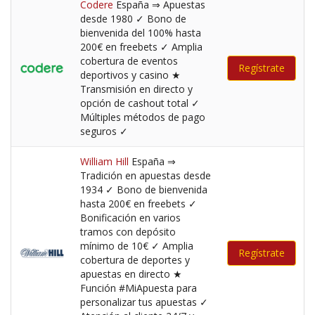
Codere
España ⇒ Apuestas
desde 1980 ✓ Bono de
bienvenida del 100% hasta
200€ en freebets ✓ Amplia
cobertura de eventos
Regístrate
deportivos y casino ★
Transmisión en directo y
opción de cashout total ✓
Múltiples métodos de pago
seguros ✓
William Hill
España ⇒
Tradición en apuestas desde
1934 ✓ Bono de bienvenida
hasta 200€ en freebets ✓
Bonificación en varios
tramos con depósito
mínimo de 10€ ✓ Amplia
Regístrate
cobertura de deportes y
apuestas en directo ★
Función #MiApuesta para
personalizar tus apuestas ✓