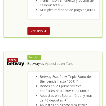
Transmisión en directo y opción de
cashout total ✓
Múltiples métodos de pago seguros
✓
Ver sitio
Premium
online
Betway.es
Apuestas en
Tallo
Betway España ⇒ Triple Bono de
Bienvenida hasta 150€ ✓
Bonos en los primeros tres
depósitos hasta 50€ cada uno ✓
Apuestas en eSports, fútbol y más
de 40 deportes ★
Apuestas en directo y múltiples