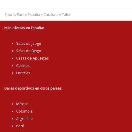
Sports Bars
»
España
»
Cataluna
»
Tallo
Más ofertas en España:
Salas de Juego
Salas de Bingo
Casas de Apuestas
Casinos
Loterías
Bares deportivos en otros países:
México
Colombia
Argentina
Perú