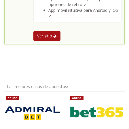
opciones de retiro ✓
App móvil intuitiva para Android y iOS
✓
Ver sitio
Las mejores casas de apuestas:
online
online