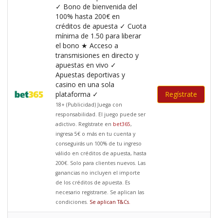
✓ Bono de bienvenida del
100% hasta 200€ en
créditos de apuesta ✓ Cuota
mínima de 1.50 para liberar
el bono ★ Acceso a
transmisiones en directo y
apuestas en vivo ✓
Apuestas deportivas y
casino en una sola
plataforma ✓
Regístrate
18+ (Publicidad) Juega con
responsabilidad. El juego puede ser
adictivo. Regístrate en
bet365
,
ingresa 5€ o más en tu cuenta y
conseguirás un 100% de tu ingreso
válido en créditos de apuesta, hasta
200€. Solo para clientes nuevos. Las
ganancias no incluyen el importe
de los créditos de apuesta. Es
necesario registrarse. Se aplican las
condiciones.
Se aplican T&Cs
.