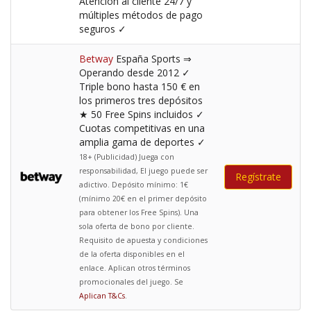
Atención al cliente 24/7 y
múltiples métodos de pago
seguros ✓
Betway
España Sports ⇒
Operando desde 2012 ✓
Triple bono hasta 150 € en
los primeros tres depósitos
★ 50 Free Spins incluidos ✓
Cuotas competitivas en una
amplia gama de deportes ✓
18+ (Publicidad) Juega con
responsabilidad, El juego puede ser
Regístrate
adictivo. Depósito mínimo: 1€
(mínimo 20€ en el primer depósito
para obtener los Free Spins). Una
sola oferta de bono por cliente.
Requisito de apuesta y condiciones
de la oferta disponibles en el
enlace. Aplican otros términos
promocionales del juego. Se
Aplican T&Cs
.