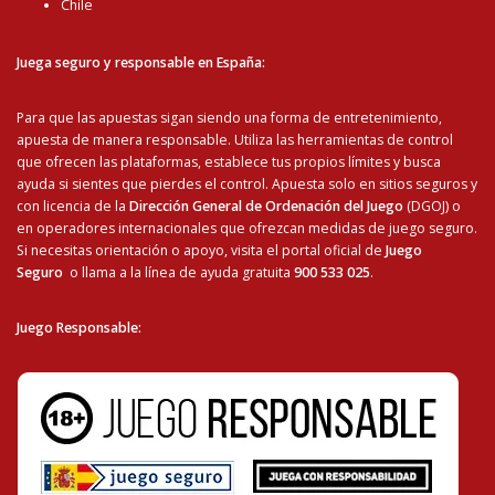
Chile
Juega seguro y responsable en España:
Para que las apuestas sigan siendo una forma de entretenimiento,
apuesta de manera responsable. Utiliza las herramientas de control
que ofrecen las plataformas, establece tus propios límites y busca
ayuda si sientes que pierdes el control. Apuesta solo en sitios seguros y
con licencia de la
Dirección General de Ordenación del Juego
(DGOJ) o
en operadores internacionales que ofrezcan medidas de juego seguro.
Si necesitas orientación o apoyo, visita el portal oficial de
Juego
Seguro
o llama a la línea de ayuda gratuita
900 533 025
.
Juego Responsable
: