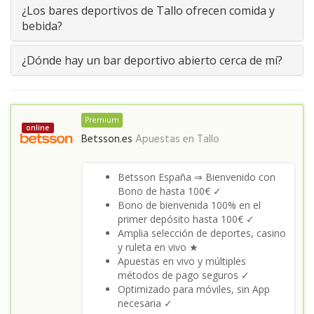
¿Los bares deportivos de Tallo ofrecen comida y
bebida?
¿Dónde hay un bar deportivo abierto cerca de mí?
Premium
online
Betsson.es
Apuestas en
Tallo
Betsson España ⇒ Bienvenido con
Bono de hasta 100€ ✓
Bono de bienvenida 100% en el
primer depósito hasta 100€ ✓
Amplia selección de deportes, casino
y ruleta en vivo ★
Apuestas en vivo y múltiples
métodos de pago seguros ✓
Optimizado para móviles, sin App
necesaria ✓