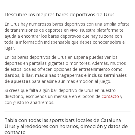
Descubre los mejores bares deportivos de Urus
En Urus hay numerosos bares deportivos con una amplia oferta
de transmisiones de deportes en vivo. Nuestra plataforma te
ayuda a encontrar los bares deportivos que hay tu zona con
toda la información indispensable que debes conocer sobre el
lugar.
En los bares deportivos de Urus en España puedes ver los
deportes en pantallas gigantes o monitores. Además, muchos
de estos locales ofrecen opciones de entretenimiento como
dardos, billar, máquinas tragaperras e incluso terminales
de apuestas
para añadirle aún más emoción al juego.
Si crees que falta algún bar deportivo de Urus en nuestro
directorio, escríbenos un mensaje en el botón de
contacto
y
con gusto lo añadiremos.
Tabla con todas las sports bars locales de Cataluna
Urus y alrededores con horarios, dirección y datos de
contacto