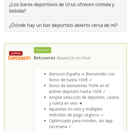
¿Los bares deportivos de Urus ofrecen comida y
bebida?
¿Dónde hay un bar deportivo abierto cerca de mí?
Premium
online
Betsson.es
Apuestas en
Urus
Betsson España ⇒ Bienvenido con
Bono de hasta 100€ ✓
Bono de bienvenida 100% en el
primer depósito hasta 100€ ✓
Amplia selección de deportes, casino
y ruleta en vivo ★
Apuestas en vivo y múltiples
métodos de pago seguros ✓
Optimizado para móviles, sin App
necesaria ✓