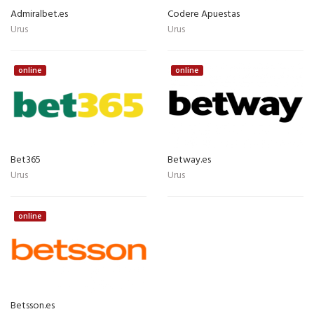
Admiralbet.es
Codere Apuestas
Urus
Urus
online
online
Bet365
Betway.es
Urus
Urus
online
Betsson.es