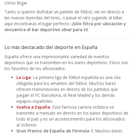
cómo llegar.
Tanto si quieres disfrutar un partido de fútbol, ver en directo a
las nuevas leyendas del tenis, o pasar el rato jugando al billar,
aquí encontrarás el lugar perfecto.
¡Sólo filtra por ubicación y
encuentra el bar deportivo ideal para ti!
Lo más destacado del deporte en España
España ofrece una impresionante variedad de eventos
deportivos que se transmiten en los bares deportivos. Estos son
los favoritos de los aficionados:
La Liga
: La primera liga de fútbol española es una cita
obligada para los amantes del fútbol. Muchos bares
ofrecen transmisiones en directo de los partidos que
juegan el FC Barcelona, el Real Madrid y los demás
equipos españoles.
Vuelta a España
: Esta famosa carrera ciclística se
transmite a menudo en directo en los bares deportivos de
todo el país y es un acontecimiento para los aficionados
al ciclismo.
Gran Premio de España de Fórmula 1
: Muchos bares