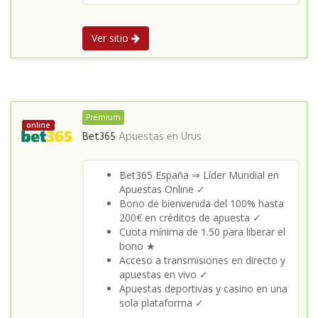
Ver sitio
Premium
online
Bet365
Apuestas en
Urus
Bet365 España ⇒ Líder Mundial en
Apuestas Online ✓
Bono de bienvenida del 100% hasta
200€ en créditos de apuesta ✓
Cuota mínima de 1.50 para liberar el
bono ★
Acceso a transmisiones en directo y
apuestas en vivo ✓
Apuestas deportivas y casino en una
sola plataforma ✓