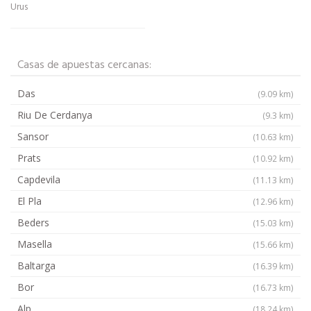
Urus
Casas de apuestas cercanas:
Das
(9.09 km)
Riu De Cerdanya
(9.3 km)
Sansor
(10.63 km)
Prats
(10.92 km)
Capdevila
(11.13 km)
El Pla
(12.96 km)
Beders
(15.03 km)
Masella
(15.66 km)
Baltarga
(16.39 km)
Bor
(16.73 km)
Alp
(18.24 km)