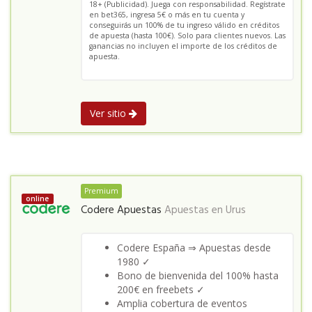
18+ (Publicidad). Juega con responsabilidad. Regístrate
en bet365, ingresa 5€ o más en tu cuenta y
conseguirás un 100% de tu ingreso válido en créditos
de apuesta (hasta 100€). Solo para clientes nuevos. Las
ganancias no incluyen el importe de los créditos de
apuesta.
Ver sitio
Premium
online
Codere Apuestas
Apuestas en
Urus
Codere España ⇒ Apuestas desde
1980 ✓
Bono de bienvenida del 100% hasta
200€ en freebets ✓
Amplia cobertura de eventos