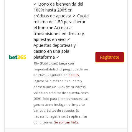
✓ Bono de bienvenida del
100% hasta 200€ en
créditos de apuesta ✓ Cuota
mínima de 1.50 para liberar
el bono ★ Acceso a
transmisiones en directo y
apuestas en vivo ✓
Apuestas deportivas y
casino en una sola
plataforma ✓
Regístrate
18+ (Publicidad) Juega con
responsabilidad. El juego puede ser
adictivo. Regístrate en
bet365
,
ingresa 5€ o más en tu cuenta y
conseguirás un 100% de tu ingreso
válido en créditos de apuesta, hasta
200€. Solo para clientes nuevos. Las
ganancias no incluyen el importe
de los créditos de apuesta. Es
necesario registrarse. Se aplican las
condiciones.
Se aplican T&Cs
.