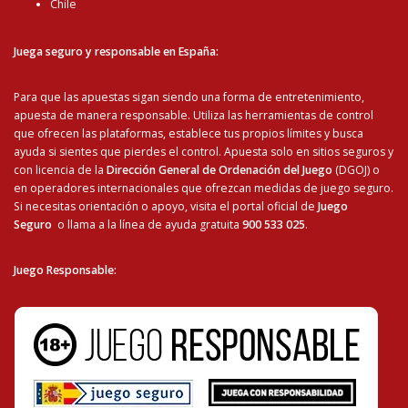
Chile
Juega seguro y responsable en España:
Para que las apuestas sigan siendo una forma de entretenimiento,
apuesta de manera responsable. Utiliza las herramientas de control
que ofrecen las plataformas, establece tus propios límites y busca
ayuda si sientes que pierdes el control. Apuesta solo en sitios seguros y
con licencia de la
Dirección General de Ordenación del Juego
(DGOJ) o
en operadores internacionales que ofrezcan medidas de juego seguro.
Si necesitas orientación o apoyo, visita el portal oficial de
Juego
Seguro
o llama a la línea de ayuda gratuita
900 533 025
.
Juego Responsable
: