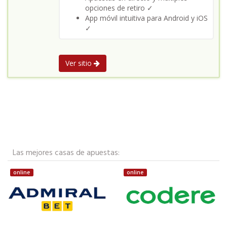
opciones de retiro ✓
App móvil intuitiva para Android y iOS
✓
Ver sitio
Las mejores casas de apuestas:
online
online