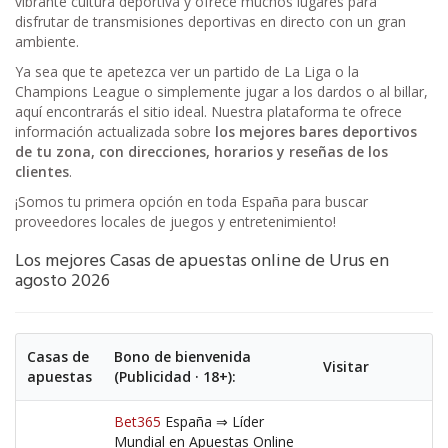
vibrante cultura deportiva y ofrece muchos lugares para
disfrutar de transmisiones deportivas en directo con un gran
ambiente.
Ya sea que te apetezca ver un partido de La Liga o la
Champions League o simplemente jugar a los dardos o al billar,
aquí encontrarás el sitio ideal. Nuestra plataforma te ofrece
información actualizada sobre
los mejores bares deportivos
de tu zona, con direcciones, horarios y reseñas de los
clientes
.
¡Somos tu primera opción en toda España para buscar
proveedores locales de juegos y entretenimiento!
Los mejores Casas de apuestas online de Urus en
agosto 2026
Casas de
Bono de bienvenida
Visitar
apuestas
(Publicidad · 18+):
Bet365
España ⇒ Líder
Mundial en Apuestas Online