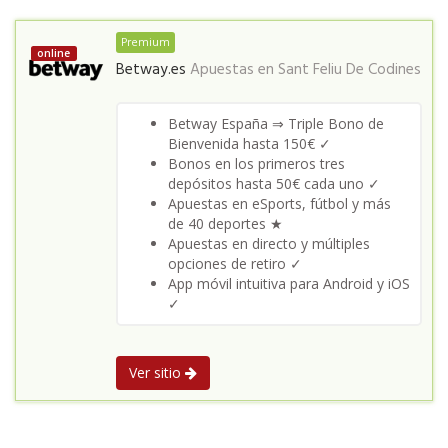
Premium
online
Betway.es
Apuestas en
Sant Feliu De Codines
Betway España ⇒ Triple Bono de
Bienvenida hasta 150€ ✓
Bonos en los primeros tres
depósitos hasta 50€ cada uno ✓
Apuestas en eSports, fútbol y más
de 40 deportes ★
Apuestas en directo y múltiples
opciones de retiro ✓
App móvil intuitiva para Android y iOS
✓
Ver sitio