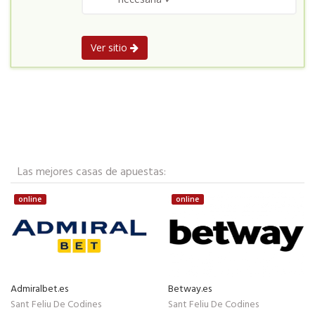
Ver sitio
Las mejores casas de apuestas:
online
online
Admiralbet.es
Betway.es
Sant Feliu De Codines
Sant Feliu De Codines