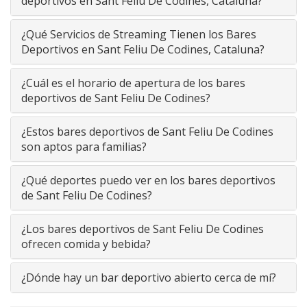
deportivos en Sant Feliu De Codines, Cataluna?
¿Qué Servicios de Streaming Tienen los Bares
Deportivos en Sant Feliu De Codines, Cataluna?
¿Cuál es el horario de apertura de los bares
deportivos de Sant Feliu De Codines?
¿Estos bares deportivos de Sant Feliu De Codines
son aptos para familias?
¿Qué deportes puedo ver en los bares deportivos
de Sant Feliu De Codines?
¿Los bares deportivos de Sant Feliu De Codines
ofrecen comida y bebida?
¿Dónde hay un bar deportivo abierto cerca de mí?