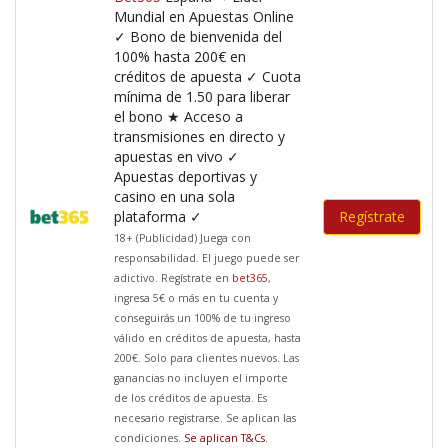
Mundial en Apuestas Online
✓ Bono de bienvenida del
100% hasta 200€ en
créditos de apuesta ✓ Cuota
mínima de 1.50 para liberar
el bono ★ Acceso a
transmisiones en directo y
apuestas en vivo ✓
Apuestas deportivas y
casino en una sola
plataforma ✓
Regístrate
18+ (Publicidad) Juega con
responsabilidad. El juego puede ser
adictivo. Regístrate en
bet365
,
ingresa 5€ o más en tu cuenta y
conseguirás un 100% de tu ingreso
válido en créditos de apuesta, hasta
200€. Solo para clientes nuevos. Las
ganancias no incluyen el importe
de los créditos de apuesta. Es
necesario registrarse. Se aplican las
condiciones.
Se aplican T&Cs
.