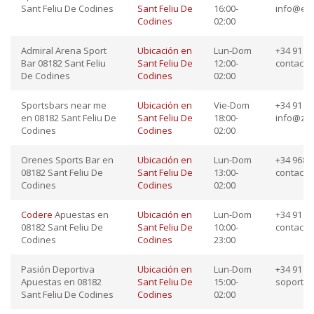
Sant Feliu De Codines
Sant Feliu De
16:00-
info@ele
Codines
02:00
Admiral Arena Sport
Ubicación en
Lun-Dom
+34 91 12
Bar 08182 Sant Feliu
Sant Feliu De
12:00-
contacto
De Codines
Codines
02:00
Sportsbars near me
Ubicación en
Vie-Dom
+34 91 87
en 08182 Sant Feliu De
Sant Feliu De
18:00-
info@zo
Codines
Codines
02:00
Orenes Sports Bar en
Ubicación en
Lun-Dom
+34 968 1
08182 Sant Feliu De
Sant Feliu De
13:00-
contact
Codines
Codines
02:00
Codere
Apuestas en
Ubicación en
Lun-Dom
+34 91 23
08182 Sant Feliu De
Sant Feliu De
10:00-
contact
Codines
Codines
23:00
Pasión Deportiva
Ubicación en
Lun-Dom
+34 91 23
Apuestas en 08182
Sant Feliu De
15:00-
soporte
Sant Feliu De Codines
Codines
02:00