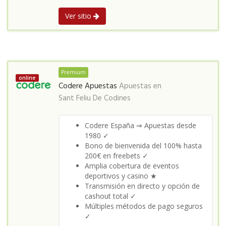
Ver sitio
Premium
online
Codere Apuestas
Apuestas en
Sant Feliu De Codines
Codere España ⇒ Apuestas desde
1980 ✓
Bono de bienvenida del 100% hasta
200€ en freebets ✓
Amplia cobertura de eventos
deportivos y casino ★
Transmisión en directo y opción de
cashout total ✓
Múltiples métodos de pago seguros
✓