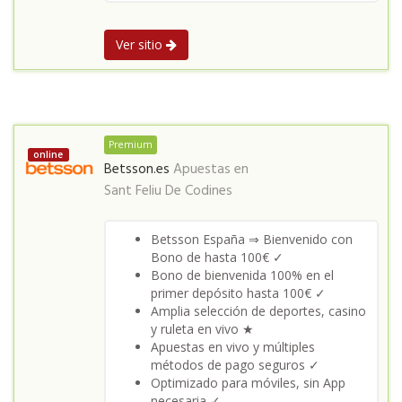
Ver sitio
Premium
online
Betsson.es
Apuestas en
Sant Feliu De Codines
Betsson España ⇒ Bienvenido con
Bono de hasta 100€ ✓
Bono de bienvenida 100% en el
primer depósito hasta 100€ ✓
Amplia selección de deportes, casino
y ruleta en vivo ★
Apuestas en vivo y múltiples
métodos de pago seguros ✓
Optimizado para móviles, sin App
necesaria ✓