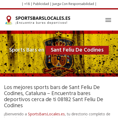
Skip
| +18 | Publicidad | Juega Con Responsabilidad |
to
main
content
Toggl
navig
Sports Bars en
Sant Feliu De Codines
Los mejores sports bars de Sant Feliu De
Codines, Cataluna – Encuentra bares
deportivos cerca de ti 08182 Sant Feliu De
Codines
¡Bienvenido a
SportsBarsLocales.es
, tu directorio completo de