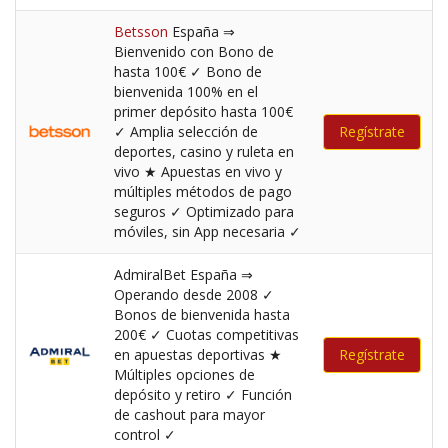
Betsson
España ⇒
Bienvenido con Bono de
hasta 100€ ✓ Bono de
bienvenida 100% en el
primer depósito hasta 100€
✓ Amplia selección de
Regístrate
deportes, casino y ruleta en
vivo ★ Apuestas en vivo y
múltiples métodos de pago
seguros ✓ Optimizado para
móviles, sin App necesaria ✓
AdmiralBet España ⇒
Operando desde 2008 ✓
Bonos de bienvenida hasta
200€ ✓ Cuotas competitivas
en apuestas deportivas ★
Regístrate
Múltiples opciones de
depósito y retiro ✓ Función
de cashout para mayor
control ✓