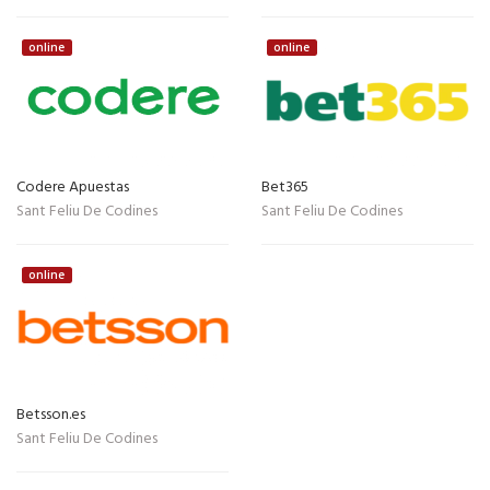
online
online
Codere Apuestas
Bet365
Sant Feliu De Codines
Sant Feliu De Codines
online
Betsson.es
Sant Feliu De Codines