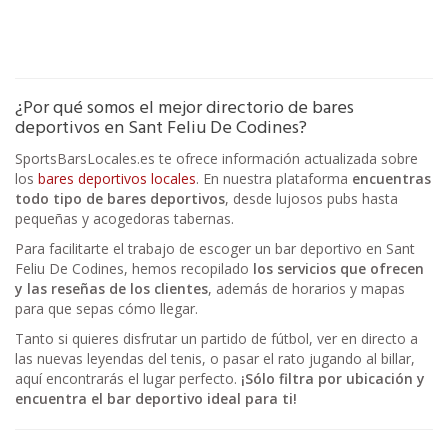
¿Por qué somos el mejor directorio de bares
deportivos en Sant Feliu De Codines?
SportsBarsLocales.es te ofrece información actualizada sobre
los
bares deportivos locales
. En nuestra plataforma
encuentras
todo tipo de bares deportivos
, desde lujosos pubs hasta
pequeñas y acogedoras tabernas.
Para facilitarte el trabajo de escoger un bar deportivo en Sant
Feliu De Codines, hemos recopilado
los servicios que ofrecen
y las reseñas de los clientes
, además de horarios y mapas
para que sepas cómo llegar.
Tanto si quieres disfrutar un partido de fútbol, ver en directo a
las nuevas leyendas del tenis, o pasar el rato jugando al billar,
aquí encontrarás el lugar perfecto.
¡Sólo filtra por ubicación y
encuentra el bar deportivo ideal para ti!