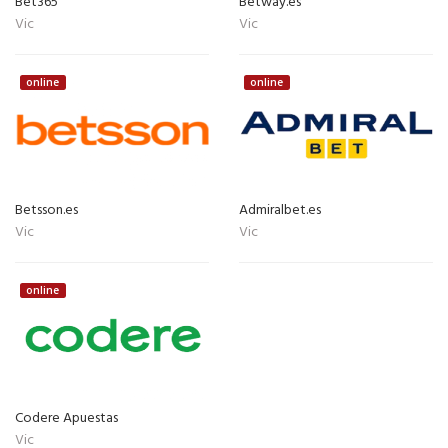
Bet365
Betway.es
Vic
Vic
online
online
Betsson.es
Admiralbet.es
Vic
Vic
online
Codere Apuestas
Vic