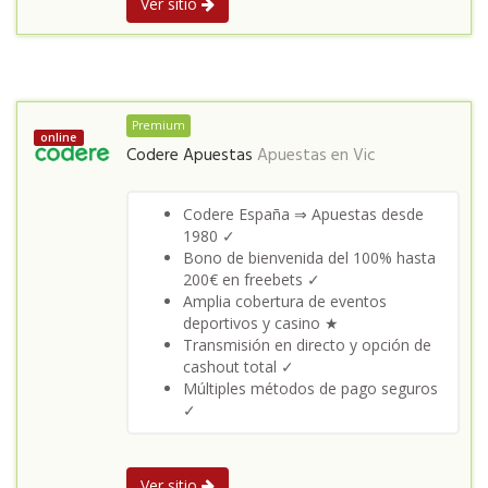
Ver sitio
Premium
online
Codere Apuestas
Apuestas en
Vic
Codere España ⇒ Apuestas desde
1980 ✓
Bono de bienvenida del 100% hasta
200€ en freebets ✓
Amplia cobertura de eventos
deportivos y casino ★
Transmisión en directo y opción de
cashout total ✓
Múltiples métodos de pago seguros
✓
Ver sitio