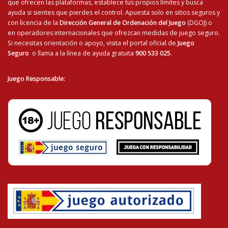
que ofrecen las plataformas, establece tus propios límites y busca
ayuda si sientes que pierdes el control. Apuesta solo en sitios seguros y
con licencia de la
Dirección General de Ordenación del Juego
(DGOJ) o
en operadores internacionales que ofrezcan medidas de juego seguro.
Si necesitas orientación o apoyo, visita el portal oficial de
Juego
Seguro
o llama a la línea de ayuda gratuita
900 533 025
.
Juego Responsable
: