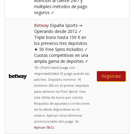
Atención al cliente 24/7 y
múltiples métodos de pago
seguros ✓
Betway
España Sports ⇒
Operando desde 2012 ✓
Triple bono hasta 150 € en
los primeros tres depósitos
★ 50 Free Spins incluidos ✓
Cuotas competitivas en una
amplia gama de deportes ✓
18+ (Publicidad) Juega con
responsabilidad, El juego puede ser
Regístrate
adictivo. Depósito mínimo: 1€
(mínimo 20€ en el primer depósito
para obtener los Free Spins). Una
sola oferta de bono por cliente.
Requisito de apuesta y condiciones
de la oferta disponibles en el
enlace. Aplican otros términos
promocionales del juego. Se
Aplican T&Cs
.