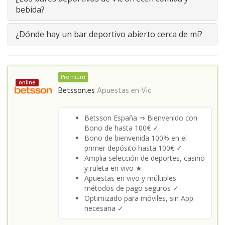
bebida?
¿Dónde hay un bar deportivo abierto cerca de mí?
Premium
online
Betsson.es
Apuestas en
Vic
Betsson España ⇒ Bienvenido con
Bono de hasta 100€ ✓
Bono de bienvenida 100% en el
primer depósito hasta 100€ ✓
Amplia selección de deportes, casino
y ruleta en vivo ★
Apuestas en vivo y múltiples
métodos de pago seguros ✓
Optimizado para móviles, sin App
necesaria ✓