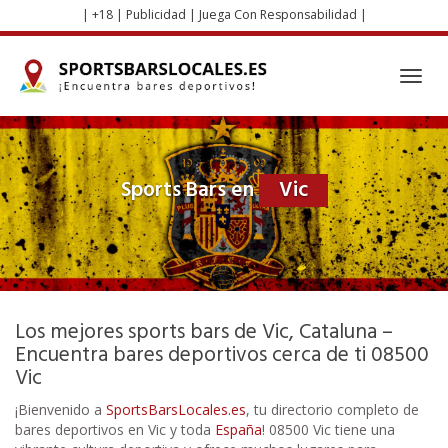
Skip
| +18 | Publicidad | Juega Con Responsabilidad |
to
main
content
Toggl
navig
Sports Bars en
Vic
Los mejores sports bars de Vic, Cataluna –
Encuentra bares deportivos cerca de ti 08500
Vic
¡Bienvenido a
SportsBarsLocales.es
, tu directorio completo de
bares deportivos en Vic y toda
España
! 08500 Vic tiene una