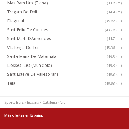
Mas Ram Urb. (Tiana)
(33.8 km)
Tregura De Dalt
(34.4 km)
Diagonal
(39.62 km)
Sant Feliu De Codines
(43.76 km)
Sant Marti D’Armencies
(44.7 km)
Vilallonga De Ter
(45.36 km)
Santa Maria De Matamala
(49.3 km)
Llosses, Les (Municipio)
(49.3 km)
Sant Esteve De Vallespirans
(49.3 km)
Teia
(49.93 km)
Sports Bars
»
España
»
Cataluna
»
Vic
Más ofertas en España: