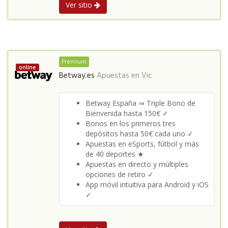
Ver sitio
Premium
online
Betway.es
Apuestas en
Vic
Betway España ⇒ Triple Bono de
Bienvenida hasta 150€ ✓
Bonos en los primeros tres
depósitos hasta 50€ cada uno ✓
Apuestas en eSports, fútbol y más
de 40 deportes ★
Apuestas en directo y múltiples
opciones de retiro ✓
App móvil intuitiva para Android y iOS
✓