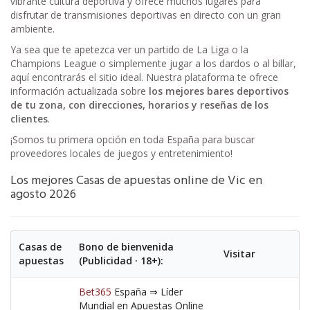
vibrante cultura deportiva y ofrece muchos lugares para
disfrutar de transmisiones deportivas en directo con un gran
ambiente.
Ya sea que te apetezca ver un partido de La Liga o la
Champions League o simplemente jugar a los dardos o al billar,
aquí encontrarás el sitio ideal. Nuestra plataforma te ofrece
información actualizada sobre
los mejores bares deportivos
de tu zona, con direcciones, horarios y reseñas de los
clientes
.
¡Somos tu primera opción en toda España para buscar
proveedores locales de juegos y entretenimiento!
Los mejores Casas de apuestas online de Vic en
agosto 2026
Casas de
Bono de bienvenida
Visitar
apuestas
(Publicidad · 18+):
Bet365
España ⇒ Líder
Mundial en Apuestas Online