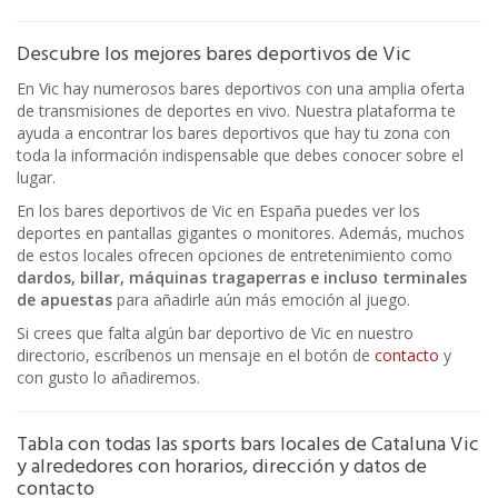
Descubre los mejores bares deportivos de Vic
En Vic hay numerosos bares deportivos con una amplia oferta
de transmisiones de deportes en vivo. Nuestra plataforma te
ayuda a encontrar los bares deportivos que hay tu zona con
toda la información indispensable que debes conocer sobre el
lugar.
En los bares deportivos de Vic en España puedes ver los
deportes en pantallas gigantes o monitores. Además, muchos
de estos locales ofrecen opciones de entretenimiento como
dardos, billar, máquinas tragaperras e incluso terminales
de apuestas
para añadirle aún más emoción al juego.
Si crees que falta algún bar deportivo de Vic en nuestro
directorio, escríbenos un mensaje en el botón de
contacto
y
con gusto lo añadiremos.
Tabla con todas las sports bars locales de Cataluna Vic
y alrededores con horarios, dirección y datos de
contacto