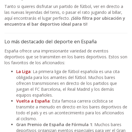
Tanto si quieres disfrutar un partido de fútbol, ver en directo a
las nuevas leyendas del tenis, o pasar el rato jugando al billar,
aquí encontrarás el lugar perfecto.
¡Sólo filtra por ubicación y
encuentra el bar deportivo ideal para ti!
Lo más destacado del deporte en España
España ofrece una impresionante variedad de eventos
deportivos que se transmiten en los bares deportivos. Estos son
los favoritos de los aficionados:
La Liga
: La primera liga de fútbol española es una cita
obligada para los amantes del fútbol. Muchos bares
ofrecen transmisiones en directo de los partidos que
juegan el FC Barcelona, el Real Madrid y los demás
equipos españoles.
Vuelta a España
: Esta famosa carrera ciclística se
transmite a menudo en directo en los bares deportivos de
todo el país y es un acontecimiento para los aficionados
al ciclismo.
Gran Premio de España de Fórmula 1
: Muchos bares
deportivos organizan eventos especiales para ver el Gran