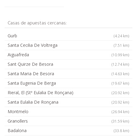
Casas de apuestas cercanas:
Gurb
(4.24 km)
Santa Cecilia De Voltrega
(7.51 km)
Aiguafreda
(10.99 km)
Sant Quirze De Besora
(12.74 km)
Santa Maria De Besora
(14.63 km)
Santa Eugenia De Berga
(19.67 km)
Rieral, El (Stª Eulalia De Ronçana)
(20.92 km)
Santa Eulalia De Ronçana
(20.92 km)
Montmelo
(26.94 km)
Granollers
(31.59 km)
Badalona
(33.8 km)