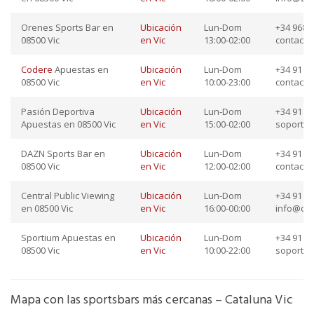
Orenes Sports Bar en
Ubicación
Lun-Dom
+34 968 1
08500 Vic
en Vic
13:00-02:00
contact
Codere
Apuestas en
Ubicación
Lun-Dom
+34 91 23
08500 Vic
en Vic
10:00-23:00
contact
Pasión Deportiva
Ubicación
Lun-Dom
+34 91 23
Apuestas en 08500 Vic
en Vic
15:00-02:00
soporte
DAZN Sports Bar en
Ubicación
Lun-Dom
+34 91 65
08500 Vic
en Vic
12:00-02:00
contact
Central Public Viewing
Ubicación
Lun-Dom
+34 91 76
en 08500 Vic
en Vic
16:00-00:00
info@dep
Sportium Apuestas en
Ubicación
Lun-Dom
+34 91 45
08500 Vic
en Vic
10:00-22:00
soporte
Mapa con las sportsbars más cercanas – Cataluna Vic