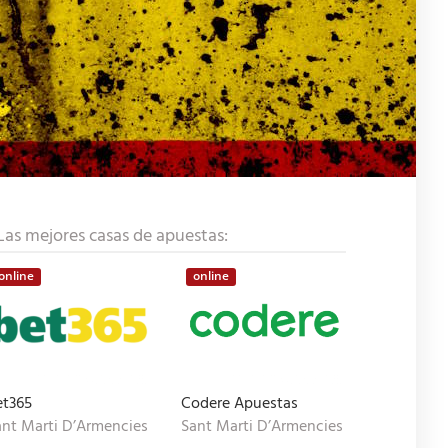
Las mejores casas de apuestas:
online
online
et365
Codere Apuestas
ant Marti D’Armencies
Sant Marti D’Armencies