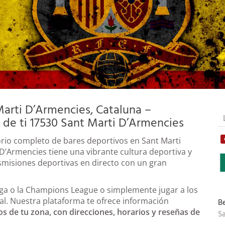
Marti D’Armencies, Cataluna –
 de ti 17530 Sant Marti D’Armencies
torio completo de bares deportivos en Sant Marti
 D’Armencies tiene una vibrante cultura deportiva y
smisiones deportivas en directo con un gran
Liga o la Champions League o simplemente jugar a los
deal. Nuestra plataforma te ofrece información
B
s de tu zona, con direcciones, horarios y reseñas de
S