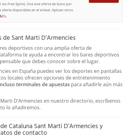
 los Free Spins). Una sola oferta de bono por
a oferta disponibles en el enlace. Aplican otros
T&Cs
.
s de Sant Marti D’Armencies
es deportivos con una amplia oferta de
lataforma te ayuda a encontrar los bares deportivos
spensable que debes conocer sobre el lugar.
ncies en España puedes ver los deportes en pantallas
os locales ofrecen opciones de entretenimiento
incluso terminales de apuestas
para añadirle aún más
t Marti D’Armencies en nuestro directorio, escríbenos
to lo añadiremos.
s de Cataluna Sant Marti D’Armencies y
 datos de contacto