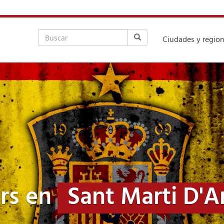
Ciudades y regio
ars en
Sant Marti D'