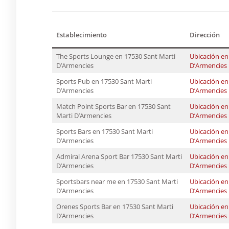
Establecimiento
Dirección
The Sports Lounge en 17530 Sant Marti
Ubicación en
D’Armencies
D’Armencies
Sports Pub en 17530 Sant Marti
Ubicación en
D’Armencies
D’Armencies
Match Point Sports Bar en 17530 Sant
Ubicación en
Marti D’Armencies
D’Armencies
Sports Bars en 17530 Sant Marti
Ubicación en
D’Armencies
D’Armencies
Admiral Arena Sport Bar 17530 Sant Marti
Ubicación en
D’Armencies
D’Armencies
Sportsbars near me en 17530 Sant Marti
Ubicación en
D’Armencies
D’Armencies
Orenes Sports Bar en 17530 Sant Marti
Ubicación en
D’Armencies
D’Armencies