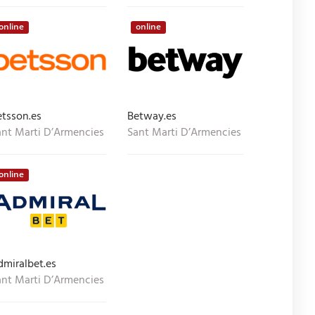
online
online
etsson.es
Betway.es
ant Marti D’Armencies
Sant Marti D’Armencies
online
dmiralbet.es
ant Marti D’Armencies