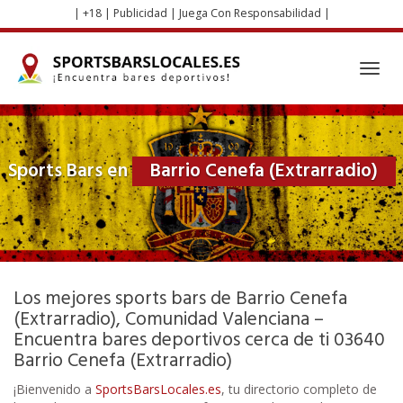
Skip
| +18 | Publicidad | Juega Con Responsabilidad |
to
main
content
Toggl
navig
Sports Bars en
Barrio Cenefa (Extrarradio)
Los mejores sports bars de Barrio Cenefa
(Extrarradio), Comunidad Valenciana –
Encuentra bares deportivos cerca de ti 03640
Barrio Cenefa (Extrarradio)
¡Bienvenido a
SportsBarsLocales.es
, tu directorio completo de