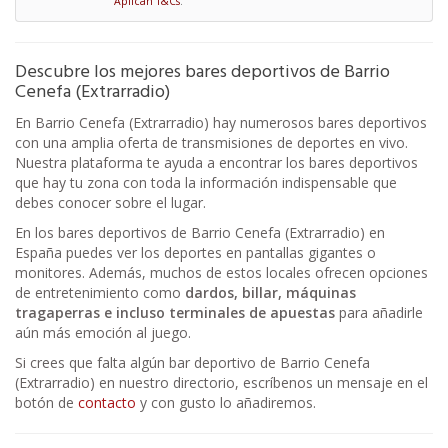
Aplican T&Cs
.
Descubre los mejores bares deportivos de Barrio
Cenefa (Extrarradio)
En Barrio Cenefa (Extrarradio) hay numerosos bares deportivos
con una amplia oferta de transmisiones de deportes en vivo.
Nuestra plataforma te ayuda a encontrar los bares deportivos
que hay tu zona con toda la información indispensable que
debes conocer sobre el lugar.
En los bares deportivos de Barrio Cenefa (Extrarradio) en
España puedes ver los deportes en pantallas gigantes o
monitores. Además, muchos de estos locales ofrecen opciones
de entretenimiento como
dardos, billar, máquinas
tragaperras e incluso terminales de apuestas
para añadirle
aún más emoción al juego.
Si crees que falta algún bar deportivo de Barrio Cenefa
(Extrarradio) en nuestro directorio, escríbenos un mensaje en el
botón de
contacto
y con gusto lo añadiremos.