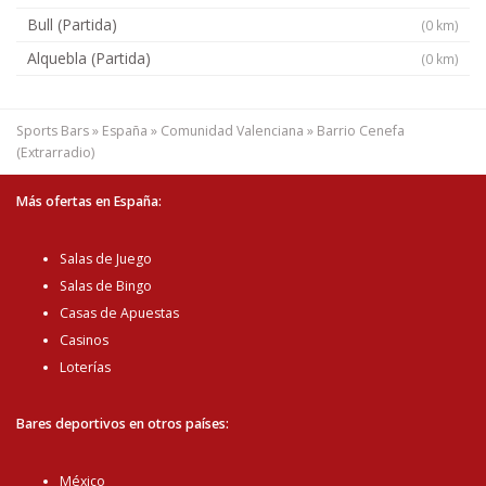
Bull (Partida)
(0 km)
Alquebla (Partida)
(0 km)
Sports Bars
»
España
»
Comunidad Valenciana
»
Barrio Cenefa
(Extrarradio)
Más ofertas en España:
Salas de Juego
Salas de Bingo
Casas de Apuestas
Casinos
Loterías
Bares deportivos en otros países:
México