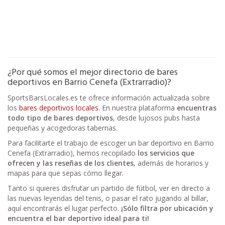
¿Por qué somos el mejor directorio de bares
deportivos en Barrio Cenefa (Extrarradio)?
SportsBarsLocales.es te ofrece información actualizada sobre
los
bares deportivos locales
. En nuestra plataforma
encuentras
todo tipo de bares deportivos
, desde lujosos pubs hasta
pequeñas y acogedoras tabernas.
Para facilitarte el trabajo de escoger un bar deportivo en Barrio
Cenefa (Extrarradio), hemos recopilado
los servicios que
ofrecen y las reseñas de los clientes
, además de horarios y
mapas para que sepas cómo llegar.
Tanto si quieres disfrutar un partido de fútbol, ver en directo a
las nuevas leyendas del tenis, o pasar el rato jugando al billar,
aquí encontrarás el lugar perfecto.
¡Sólo filtra por ubicación y
encuentra el bar deportivo ideal para ti!