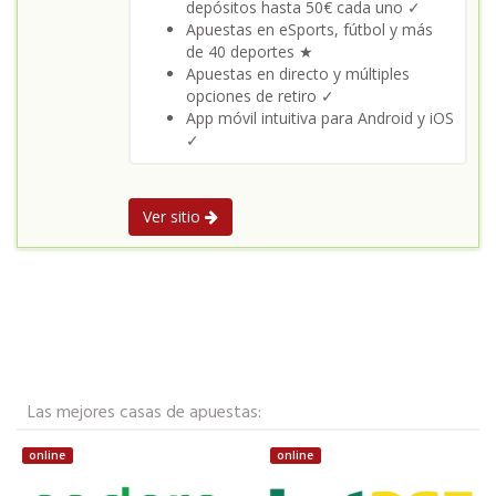
depósitos hasta 50€ cada uno ✓
Apuestas en eSports, fútbol y más
de 40 deportes ★
Apuestas en directo y múltiples
opciones de retiro ✓
App móvil intuitiva para Android y iOS
✓
Ver sitio
Las mejores casas de apuestas:
online
online