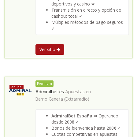
deportivos y casino ★
Transmisión en directo y opción de
cashout total ✓
Múltiples métodos de pago seguros
✓
Ver sitio
Premium
online
Admiralbet.es
Apuestas en
Barrio Cenefa (Extrarradio)
AdmiralBet España ⇒
Operando
desde 2008 ✓
Bonos de bienvenida hasta 200€ ✓
Cuotas competitivas en apuestas