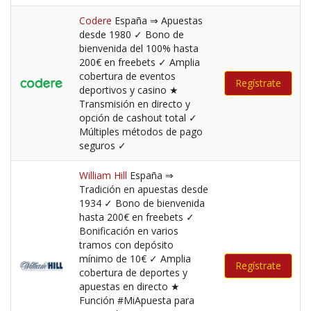
Codere
España ⇒ Apuestas
desde 1980 ✓ Bono de
bienvenida del 100% hasta
200€ en freebets ✓ Amplia
cobertura de eventos
Regístrate
deportivos y casino ★
Transmisión en directo y
opción de cashout total ✓
Múltiples métodos de pago
seguros ✓
William Hill
España ⇒
Tradición en apuestas desde
1934 ✓ Bono de bienvenida
hasta 200€ en freebets ✓
Bonificación en varios
tramos con depósito
mínimo de 10€ ✓ Amplia
Regístrate
cobertura de deportes y
apuestas en directo ★
Función #MiApuesta para