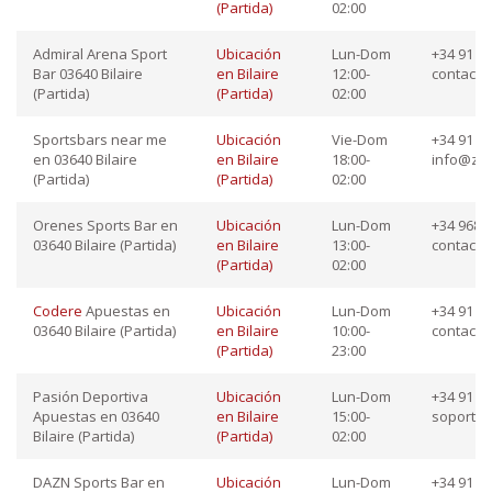
(Partida)
02:00
Admiral Arena Sport
Ubicación
Lun-Dom
+34 91 12
Bar 03640 Bilaire
en Bilaire
12:00-
contacto
(Partida)
(Partida)
02:00
Sportsbars near me
Ubicación
Vie-Dom
+34 91 87
en 03640 Bilaire
en Bilaire
18:00-
info@zo
(Partida)
(Partida)
02:00
Orenes Sports Bar en
Ubicación
Lun-Dom
+34 968 1
03640 Bilaire (Partida)
en Bilaire
13:00-
contact
(Partida)
02:00
Codere
Apuestas en
Ubicación
Lun-Dom
+34 91 23
03640 Bilaire (Partida)
en Bilaire
10:00-
contact
(Partida)
23:00
Pasión Deportiva
Ubicación
Lun-Dom
+34 91 23
Apuestas en 03640
en Bilaire
15:00-
soporte
Bilaire (Partida)
(Partida)
02:00
DAZN Sports Bar en
Ubicación
Lun-Dom
+34 91 65