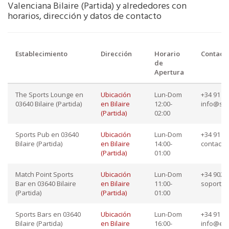
Valenciana Bilaire (Partida) y alrededores con
horarios, dirección y datos de contacto
Establecimiento
Dirección
Horario
Contact
de
Apertura
The Sports Lounge en
Ubicación
Lun-Dom
+34 91 87
03640 Bilaire (Partida)
en Bilaire
12:00-
info@sp
(Partida)
02:00
Sports Pub en 03640
Ubicación
Lun-Dom
+34 91 34
Bilaire (Partida)
en Bilaire
14:00-
contact
(Partida)
01:00
Match Point Sports
Ubicación
Lun-Dom
+34 902 4
Bar en 03640 Bilaire
en Bilaire
11:00-
soporte
(Partida)
(Partida)
01:00
Sports Bars en 03640
Ubicación
Lun-Dom
+34 91 78
Bilaire (Partida)
en Bilaire
16:00-
info@ele