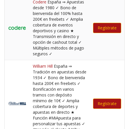
Codere
España ⇒ Apuestas
desde 1980 ✓ Bono de
bienvenida del 100% hasta
200€ en freebets ✓ Amplia
cobertura de eventos
Regístrate
deportivos y casino ★
Transmisión en directo y
opción de cashout total ✓
Múltiples métodos de pago
seguros ✓
William Hill
España ⇒
Tradición en apuestas desde
1934 ✓ Bono de bienvenida
hasta 200€ en freebets ✓
Bonificación en varios
tramos con depósito
mínimo de 10€ ✓ Amplia
Regístrate
cobertura de deportes y
apuestas en directo ★
Función #MiApuesta para
personalizar tus apuestas ✓