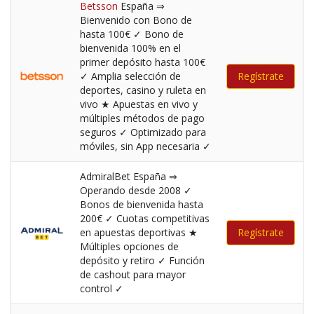
Betsson
España ⇒
Bienvenido con Bono de
hasta 100€ ✓ Bono de
bienvenida 100% en el
primer depósito hasta 100€
✓ Amplia selección de
Regístrate
deportes, casino y ruleta en
vivo ★ Apuestas en vivo y
múltiples métodos de pago
seguros ✓ Optimizado para
móviles, sin App necesaria ✓
AdmiralBet España ⇒
Operando desde 2008 ✓
Bonos de bienvenida hasta
200€ ✓ Cuotas competitivas
en apuestas deportivas ★
Regístrate
Múltiples opciones de
depósito y retiro ✓ Función
de cashout para mayor
control ✓