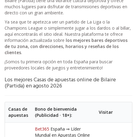
Bilaire (Partida) tiene una vibrante cultura deportiva y ofrece
muchos lugares para disfrutar de transmisiones deportivas en
directo con un gran ambiente.
Ya sea que te apetezca ver un partido de La Liga o la
Champions League o simplemente jugar a los dardos o al billar,
aquí encontrarás el sitio ideal. Nuestra plataforma te ofrece
información actualizada sobre
los mejores bares deportivos
de tu zona, con direcciones, horarios y reseñas de los
clientes
.
¡Somos tu primera opción en toda España para buscar
proveedores locales de juegos y entretenimiento!
Los mejores Casas de apuestas online de Bilaire
(Partida) en agosto 2026
Casas de
Bono de bienvenida
Visitar
apuestas
(Publicidad · 18+):
Bet365
España ⇒ Líder
Mundial en Apuestas Online