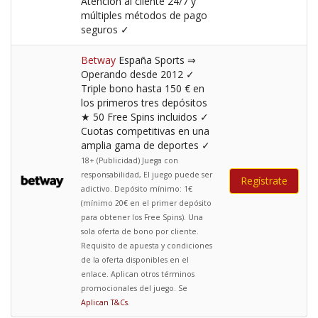
Atención al cliente 24/7 y
múltiples métodos de pago
seguros ✓
Betway
España Sports ⇒
Operando desde 2012 ✓
Triple bono hasta 150 € en
los primeros tres depósitos
★ 50 Free Spins incluidos ✓
Cuotas competitivas en una
amplia gama de deportes ✓
18+ (Publicidad) Juega con
responsabilidad, El juego puede ser
Regístrate
adictivo. Depósito mínimo: 1€
(mínimo 20€ en el primer depósito
para obtener los Free Spins). Una
sola oferta de bono por cliente.
Requisito de apuesta y condiciones
de la oferta disponibles en el
enlace. Aplican otros términos
promocionales del juego. Se
Aplican T&Cs
.