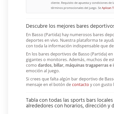
cliente. Requisito de apuesta y condiciones de l
términos promocionales del juego. Se
Aplican 
Descubre los mejores bares deportivos
En Basso (Partida) hay numerosos bares depo
deportes en vivo. Nuestra plataforma te ayud
con toda la información indispensable que de
En los bares deportivos de Basso (Partida) en
gigantes o monitores. Además, muchos de est
como
dardos, billar, máquinas tragaperras e 
emoción al juego.
Si crees que falta algún bar deportivo de Bass
mensaje en el botón de
contacto
y con gusto 
Tabla con todas las sports bars locale
alrededores con horarios, dirección y