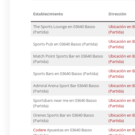
Establecimiento
Dirección
The Sports Lounge en 03640 Basso
Ubicación en 
(Partida)
(Partida)
Ubicación en 
Sports Pub en 03640 Basso (Partida)
(Partida)
Match Point Sports Bar en 03640 Basso
Ubicación en 
(Partida)
(Partida)
Ubicación en 
Sports Bars en 03640 Basso (Partida)
(Partida)
Admiral Arena Sport Bar 03640 Basso
Ubicación en 
(Partida)
(Partida)
Sportsbars near me en 03640 Basso
Ubicación en 
(Partida)
(Partida)
Orenes Sports Bar en 03640 Basso
Ubicación en 
(Partida)
(Partida)
Codere
Apuestas en 03640 Basso
Ubicación en 