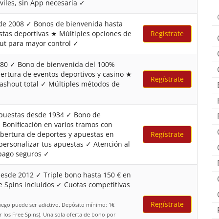
iles, sin App necesaria ✓
e 2008 ✓ Bonos de bienvenida hasta
tas deportivas ★ Múltiples opciones de
Regístrate
out para mayor control ✓
80 ✓ Bono de bienvenida del 100%
ertura de eventos deportivos y casino ★
Regístrate
cashout total ✓ Múltiples métodos de
puestas desde 1934 ✓ Bono de
 Bonificación en varios tramos con
bertura de deportes y apuestas en
Regístrate
ersonalizar tus apuestas ✓ Atención al
 pago seguros ✓
sde 2012 ✓ Triple bono hasta 150 € en
e Spins incluidos ✓ Cuotas competitivas
Regístrate
juego puede ser adictivo. Depósito mínimo: 1€
 los Free Spins). Una sola oferta de bono por