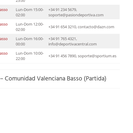
23:00
Basso
Lun-Dom 15:00-
+34 91 234 5679,
02:00
soporte@pasiondeportiva.com
Basso
Lun-Dom 12:00-
+34 91 654 3210, contacto@dazn.com
02:00
Basso
Lun-Dom 16:00-
+34 91 765 4321,
00:00
info@deportivacentral.com
Basso
Lun-Dom 10:00-
+34 91 456 7890, soporte@sportium.es
22:00
 – Comunidad Valenciana Basso (Partida)