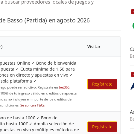
a buscar proveedores locales de juegos y
de Basso (Partida) en agosto 2026
):
Visitar
C
Ba
puestas Online ✓ Bono de bienvenida
 apuesta ✓ Cuota mínima de 1.50 para
ones en directo y apuestas en vivo ✓
 sola plataforma ✓
Regístrate
juego puede ser adictivo. Regístrate en
bet365
,
 100% de tu ingreso válido en créditos de apuesta,
ncias no incluyen el importe de los créditos de
s condiciones.
Se aplican T&Cs
.
A
no de hasta 100€ ✓ Bono de
Ba
to hasta 100€ ✓ Amplia selección de
Regístrate
Apuestas en vivo y múltiples métodos de