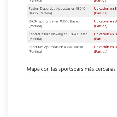
(Partida)
(Partida)
Pasión Deportiva Apuestas en 03640
Ubicación en 
Basso (Partida)
(Partida)
DAZN Sports Bar en 03640 Basso
Ubicación en 
(Partida)
(Partida)
Central Public Viewing en 03640 Basso
Ubicación en 
(Partida)
(Partida)
Sportium Apuestas en 03640 Basso
Ubicación en 
(Partida)
(Partida)
Mapa con las sportsbars más cercanas